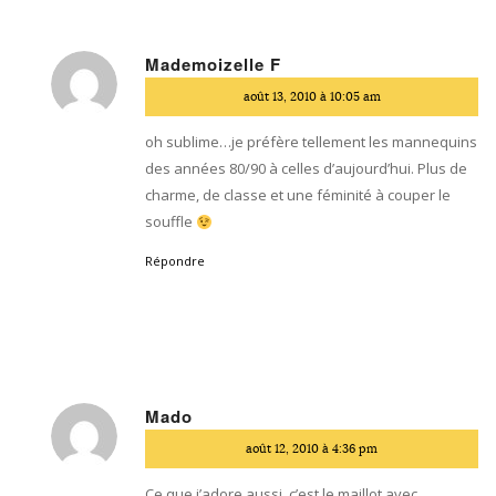
Mademoizelle F
dit
août 13, 2010 à 10:05 am
:
oh sublime…je préfère tellement les mannequins
des années 80/90 à celles d’aujourd’hui. Plus de
charme, de classe et une féminité à couper le
souffle
Répondre
Mado
dit
août 12, 2010 à 4:36 pm
:
Ce que j’adore aussi, c’est le maillot avec