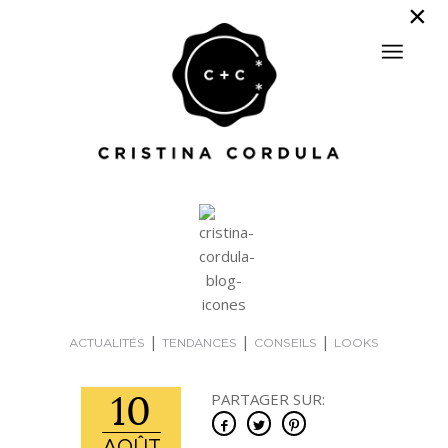
|
|
|
ACTUALITÉS
TENDANCES
CONSEILS
LOOKS
10
PARTAGER SUR: