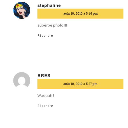
stephaline
dit
août 10, 2010 à 5:46 pm
:
superbe photo !!!
Répondre
BRES
dit
août 10, 2010 à 5:27 pm
:
Waouah !
Répondre