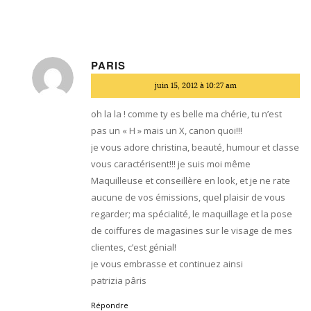
PARIS
dit
juin 15, 2012 à 10:27 am
:
oh la la ! comme ty es belle ma chérie, tu n’est
pas un « H » mais un X, canon quoi!!!
je vous adore christina, beauté, humour et classe
vous caractérisent!!! je suis moi même
Maquilleuse et conseillère en look, et je ne rate
aucune de vos émissions, quel plaisir de vous
regarder; ma spécialité, le maquillage et la pose
de coiffures de magasines sur le visage de mes
clientes, c’est génial!
je vous embrasse et continuez ainsi
patrizia pâris
Répondre