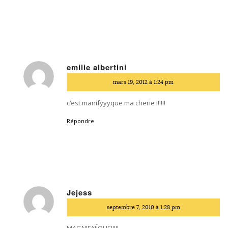
emilie albertini
dit
mars 19, 2012 à 1:24 pm
:
c’est manifyyyque ma cherie !!!!!!
Répondre
Jejess
dit
septembre 7, 2010 à 1:28 pm
:
MAGNIFAÏÏQUE!!!!!