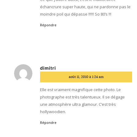
échancrure super haute, qui ne pardonne pas le
moindre poil qui dépasse !!!!!! So 80’s !!!
Répondre
dimitri
dit
août 11, 2010 à 1:24 am
:
Elle est vraiment magnifique cette photo. Le
photographe est très talentueux. Il se dégage
une atmosphère ultra glamour. C’est très
hollywoodien.
Répondre