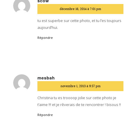
scow
dit
décembre 16, 2014 à 7:01 pm
:
tu est superbe sur cette photo, et tu l’es toujours
aujourd’hui.
Répondre
mesbah
dit
novembre 1, 2013 à 9:57 pm
:
Christina tu es troooop jolie sur cette photo je
t’aime !!! et je rêverais de te rencontrer ! bisous !!
Répondre