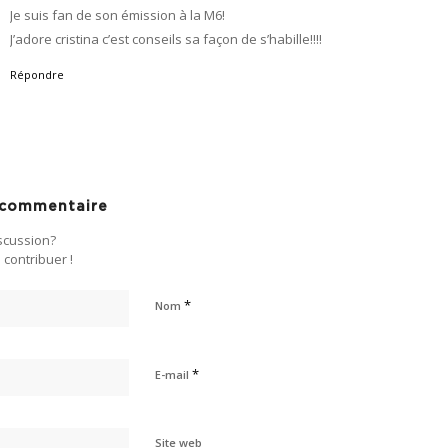
Je suis fan de son émission à la M6!
J’adore cristina c’est conseils sa façon de s’habille!!!!
Répondre
n commentaire
iscussion?
 contribuer !
*
Nom
*
E-mail
Site web