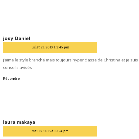
josy Daniel
dit
juillet 21, 2013 à 2:45 pm
j’aime le style branché mais toujours hyper classe de Christina et je suis
conseils avisés
Répondre
laura makaya
dit
mai 18, 2013 à 10:24 pm