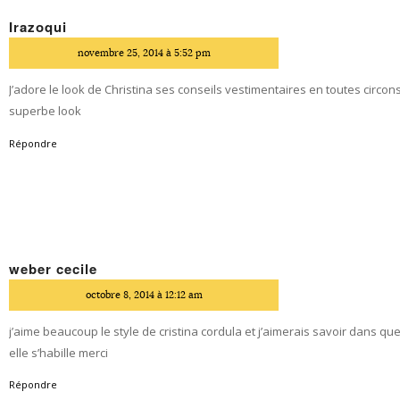
Irazoqui
dit
novembre 25, 2014 à 5:52 pm
J’adore le look de Christina ses conseils vestimentaires en toutes circo
superbe look
Répondre
weber cecile
dit
octobre 8, 2014 à 12:12 am
j’aime beaucoup le style de cristina cordula et j’aimerais savoir dans qu
elle s’habille merci
Répondre