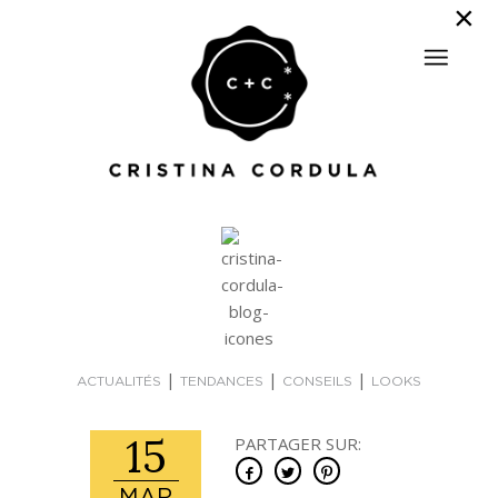
|
|
|
ACTUALITÉS
TENDANCES
CONSEILS
LOOKS
15
PARTAGER SUR: