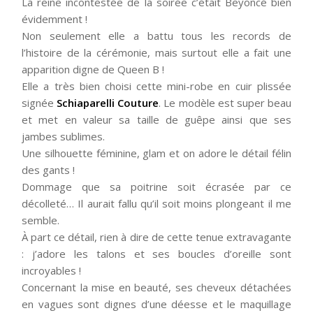
La reine incontestée de la soirée c’était Beyoncé bien
évidemment !
Non seulement elle a battu tous les records de
l’histoire de la cérémonie, mais surtout elle a fait une
apparition digne de Queen B !
Elle a très bien choisi cette mini-robe en cuir plissée
signée
Schiaparelli Couture
. Le modèle est super beau
et met en valeur sa taille de guêpe ainsi que ses
jambes sublimes.
Une silhouette féminine, glam et on adore le détail félin
des gants !
Dommage que sa poitrine soit écrasée par ce
décolleté… Il aurait fallu qu’il soit moins plongeant il me
semble.
À part ce détail, rien à dire de cette tenue extravagante
: j’adore les talons et ses boucles d’oreille sont
incroyables !
Concernant la mise en beauté, ses cheveux détachées
en vagues sont dignes d’une déesse et le maquillage