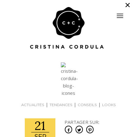
|
|
|
ACTUALITÉS
TENDANCES
CONSEILS
LOOKS
21
PARTAGER SUR: