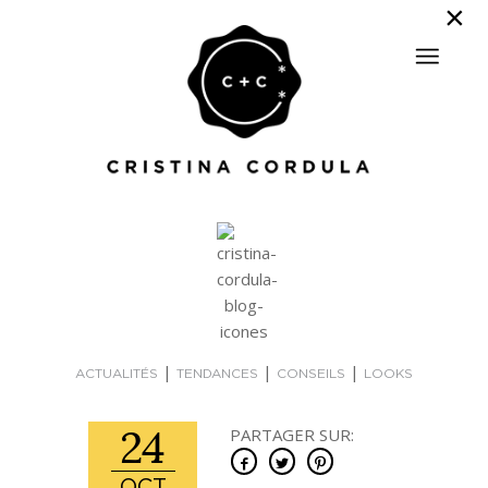
|
|
|
ACTUALITÉS
TENDANCES
CONSEILS
LOOKS
24
PARTAGER SUR: