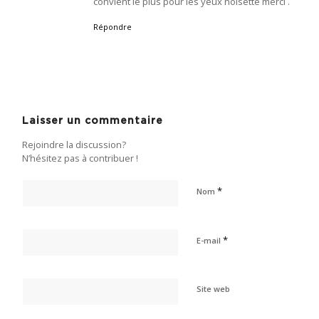
convient le plus pour les yeux noisette merci .
Répondre
Laisser un commentaire
Rejoindre la discussion?
N’hésitez pas à contribuer !
*
Nom
*
E-mail
Site web