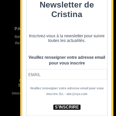
Newsletter de
Cristina
PARTICULIER
ENTREPRISE
Inscrivez-vous à la newsletter pour suivre
Relooking homme
Team Building
toutes les actualités.
Relooking femme
ENTREPRISE
Formations
Veuillez renseigner votre adresse email
pour vous inscrire
CRISTINA
SOUTIENT
Veuillez renseigner votre adresse email pour vous
Innocence en Danger
Contact
inscrire. Ex. : abc@xyz.com
Aides
Newsletter
Sidaction
Blog
S’INSCRIRE
CGV Formations