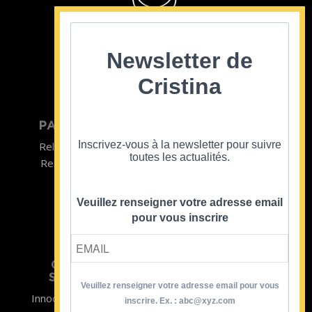
Cristina Cordula
©2022
Newsletter de
Cristina
PARTICULIER
ENTREPRISE
Inscrivez-vous à la newsletter pour suivre
Relooking homme
Team Building
toutes les actualités.
Relooking femme
ENTREPRISE
Formations
Veuillez renseigner votre adresse email
pour vous inscrire
CRISTINA
SOUTIENT
Veuillez renseigner votre adresse email pour vous
Innocence en Danger
Contact
inscrire. Ex. : abc@xyz.com