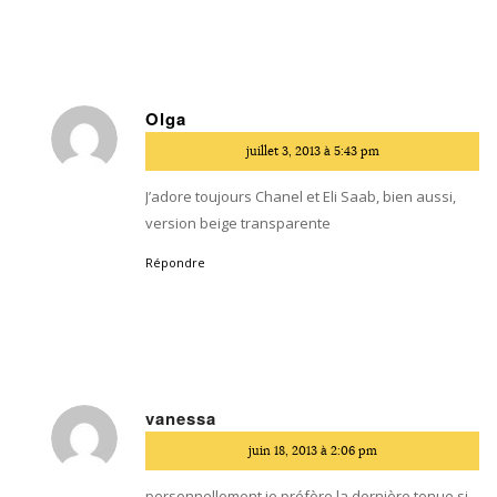
Olga
dit
juillet 3, 2013 à 5:43 pm
:
J’adore toujours Chanel et Eli Saab, bien aussi,
version beige transparente
Répondre
vanessa
dit
juin 18, 2013 à 2:06 pm
:
personnellement je préfère la dernière tenue si