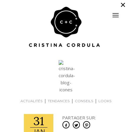
|
|
|
ACTUALITÉS
TENDANCES
CONSEILS
LOOKS
31
PARTAGER SUR: