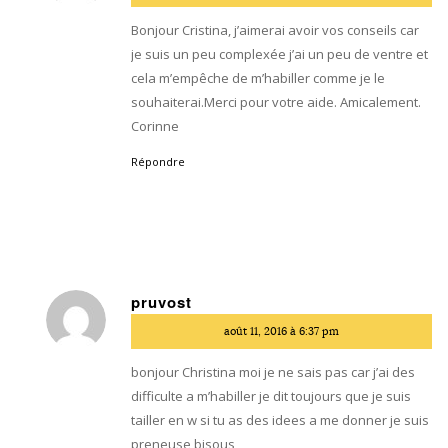
:
Bonjour Cristina, j’aimerai avoir vos conseils car
je suis un peu complexée j’ai un peu de ventre et
cela m’empêche de m’habiller comme je le
souhaiterai.Merci pour votre aide. Amicalement.
Corinne
Répondre
pruvost
dit
août 11, 2016 à 6:37 pm
:
bonjour Christina moi je ne sais pas car j’ai des
difficulte a m’habiller je dit toujours que je suis
tailler en w si tu as des idees a me donner je suis
preneuse bisous