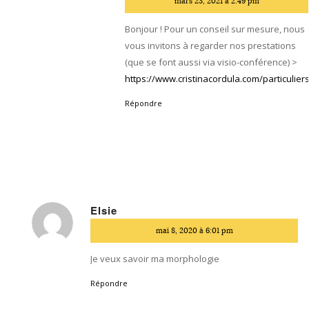
mars 23, 2021 à 2:49 pm
:
Bonjour ! Pour un conseil sur mesure, nous
vous invitons à regarder nos prestations
(que se font aussi via visio-conférence) >
https://www.cristinacordula.com/particulier
Répondre
Elsie
dit
mai 8, 2020 à 6:01 pm
:
Je veux savoir ma morphologie
Répondre