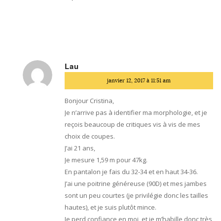
Lau
dit
janvier 12, 2017 à 11:51 am
:
Bonjour Cristina,
Je n’arrive pas à identifier ma morphologie, et je
reçois beaucoup de critiques vis à vis de mes
choix de coupes.
J’ai 21 ans,
Je mesure 1,59 m pour 47kg.
En pantalon je fais du 32-34 et en haut 34-36.
J’ai une poitrine généreuse (90D) et mes jambes
sont un peu courtes (je privilégie donc les tailles
hautes), et je suis plutôt mince.
Je perd confiance en moi, et je m’habille donc très