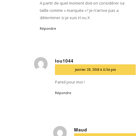
A partir de quel moment doit-on considérer sa
taille comme « marquée »? je n’arrive pas a
déterminer si je suis H ou X
Répondre
lou1044
dit
janvier 28, 2018 à 11:54 pm
:
Pareil pour moi !
Répondre
Maud