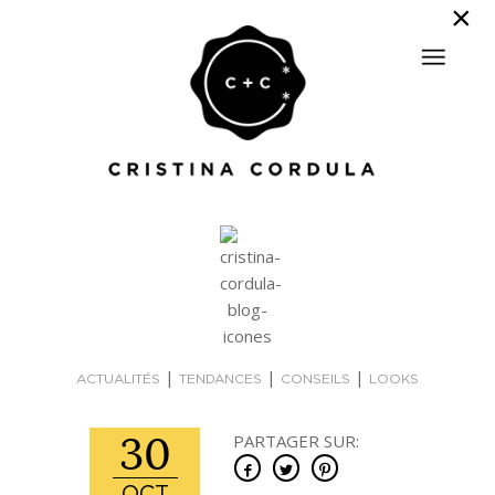
|
|
|
ACTUALITÉS
TENDANCES
CONSEILS
LOOKS
30
PARTAGER SUR: