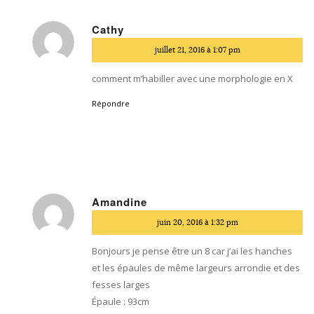
Cathy
dit
juillet 21, 2016 à 1:07 pm
:
comment m’habiller avec une morphologie en X
Répondre
Amandine
dit
juin 20, 2016 à 1:32 pm
:
Bonjours je pense être un 8 car j’ai les hanches
et les épaules de même largeurs arrondie et des
fesses larges
Épaule : 93cm