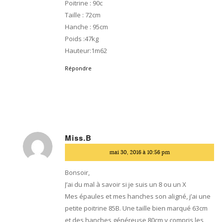
Poitrine : 90c
Taille : 72cm
Hanche : 95cm
Poids :47kg
Hauteur:1m62
Répondre
Miss.B
dit
mai 30, 2016 à 10:56 pm
:
Bonsoir,
J’ai du mal à savoir si je suis un 8 ou un X
Mes épaules et mes hanches son aligné, j’ai une
petite poitrine 85B. Une taille bien marqué 63cm
et des hanches généreuse 80cm y compris les