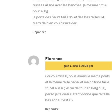
cuisses aligné avec les hanches. Je mesure 1m56
pour 48kg.
Je porte des hauts taille XS et des bas tailles 34.
Merci de bien vouloir m’aider.
Répondre
Florence
dit
juin 1, 2016 à 10:02 pm
:
Coucou miss B, nous avons le même poids
et la même taille haha, et ma poitrine taille
fr 85B aussi ( 70 cm de tour en Belgique),
perso je te dirai X étant donné que ta taille
bas et haut est XS
Répondre