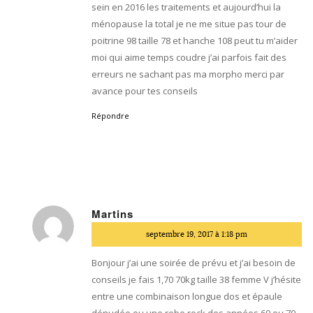
sein en 2016 les traitements et aujourd’hui la
ménopause la total je ne me situe pas tour de
poitrine 98 taille 78 et hanche 108 peut tu m’aider
moi qui aime temps coudre j’ai parfois fait des
erreurs ne sachant pas ma morpho merci par
avance pour tes conseils
Répondre
Martins
dit
septembre 19, 2017 à 1:18 pm
:
Bonjour j’ai une soirée de prévu et j’ai besoin de
conseils je fais 1,70 70kg taille 38 femme V j’hésite
entre une combinaison longue dos et épaule
dénudée ou une robe rock des années 60 ou 70