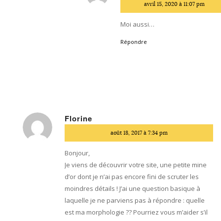
dit
avril 15, 2020 à 11:07 pm
:
Moi aussi…
Répondre
Florine
dit
août 18, 2017 à 7:34 pm
:
Bonjour,
Je viens de découvrir votre site, une petite mine
d’or dont je n’ai pas encore fini de scruter les
moindres détails ! J’ai une question basique à
laquelle je ne parviens pas à répondre : quelle
est ma morphologie ?? Pourriez vous m’aider s’il