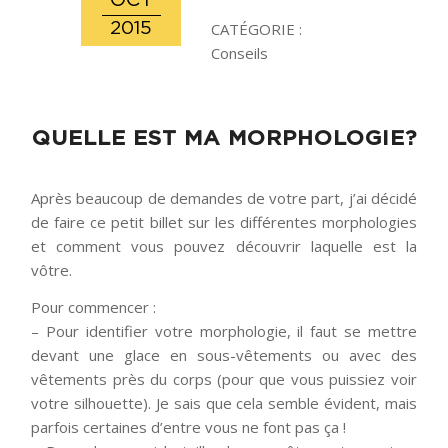
OCT
2015
CATÉGORIE :
Conseils
dit :
dit :
dit :
dit :
dit :
dit :
dit :
dit :
dit :
dit :
dit :
dit :
dit :
dit :
dit :
dit :
dit :
dit :
dit :
dit :
dit :
dit :
dit :
dit :
dit :
dit :
dit :
dit :
dit :
dit :
dit :
dit :
dit :
dit :
dit :
dit :
dit :
dit :
dit :
QUELLE EST MA MORPHOLOGIE?
Après beaucoup de demandes de votre part, j’ai décidé
de faire ce petit billet sur les différentes morphologies
et comment vous pouvez découvrir laquelle est la
vôtre.
Pour commencer :
– Pour identifier votre morphologie, il faut se mettre
devant une glace en sous-vêtements ou avec des
vêtements près du corps (pour que vous puissiez voir
votre silhouette). Je sais que cela semble évident, mais
parfois certaines d’entre vous ne font pas ça !