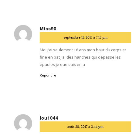
Miss90
dit
septembre 11, 2017 à 7:15 pm
:
Moi j’ai seulement 16 ans mon haut du corps et
fine en bat j’ai dès hanches qui dépasse les
épaules je que suis en a
Répondre
lou1044
dit
août 28, 2017 à 3:44 pm
: