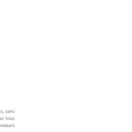
ps, sans
ur tous
rondeurs