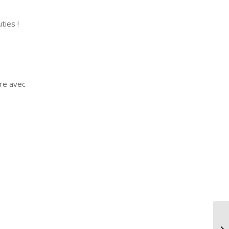
ties !
re avec
Co