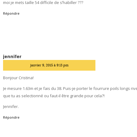
moi je mets taille 54 difficile de s’habiller ???
Répondre
jennifer
dit
janvier 9, 2015 à 9:13 pm
Bonjour Cristina!
Je mesure 1.63m et je fais du 38. Puis-je porter le fourrure poils longs riv
que tu as selectionné ou faut-il être grande pour cela?!
Jennifer.
Répondre