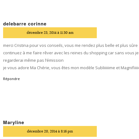
delebarre corinne
dit
décembre 23, 2014 à 11:30 am
merci Cristina pour vos conseils, vous me rendez plus belle et plus sûr
continuez à me faire rêver avec les reines du shopping car sans vous je
regarderai même pas l’émission
je vous adore Ma Chérie, vous êtes mon modèle Subliiiiiime et Magnifiiiiiqu
Répondre
Maryline
dit
décembre 20, 2014 à 8:16 pm