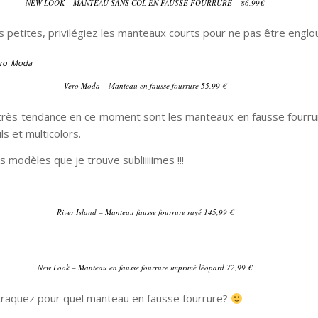
NEW LOOK – MANTEAU SANS COL EN FAUSSE FOURRURE – 86,99€
s petites, privilégiez les manteaux courts pour ne pas être englou
Vero Moda – Manteau en fausse fourrure 55,99 €
 très tendance en ce moment sont les manteaux en fausse fourru
ls et multicolors.
s modèles que je trouve subliiiiimes !!!
River Island – Manteau fausse fourrure rayé 145,99 €
New Look – Manteau en fausse fourrure imprimé léopard 72,99 €
craquez pour quel manteau en fausse fourrure?