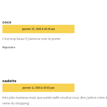
coco
dit
janvier 22, 2015 à 10:28 am
C’est trop beau !!! j’aimerai oser le porter
Répondre
nadette
dit
janvier 11, 2015 à 10:53 pm
très jolie manteau mais que petite taille voudrai vous dire j’adore votre
reine du shopping