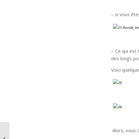
– si vous ête
– Ce qui est
des longs poi
Voici quelque
Alors, vous 
Styles & Allures