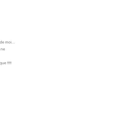
e de moi…
 ne
e !!!!!