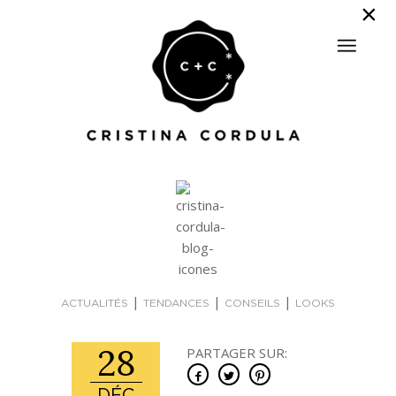
|
|
|
ACTUALITÉS
TENDANCES
CONSEILS
LOOKS
28
PARTAGER SUR: