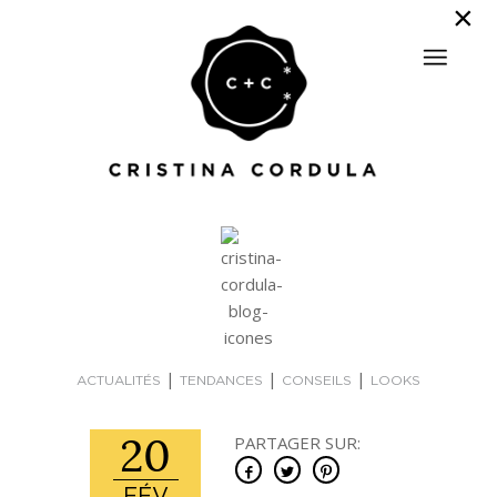
|
|
|
ACTUALITÉS
TENDANCES
CONSEILS
LOOKS
20
PARTAGER SUR: