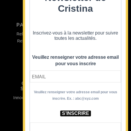
Cristina
PARTICULIER
ENTREPRISE
Inscrivez-vous à la newsletter pour suivre
Relooking homme
Team Building
toutes les actualités.
Relooking femme
ENTREPRISE
Formations
Veuillez renseigner votre adresse email
pour vous inscrire
CRISTINA
SOUTIENT
Veuillez renseigner votre adresse email pour vous
Innocence en Danger
Contact
inscrire. Ex. : abc@xyz.com
Aides
Newsletter
Sidaction
Blog
S’INSCRIRE
CGV Formations
CGV Prestations