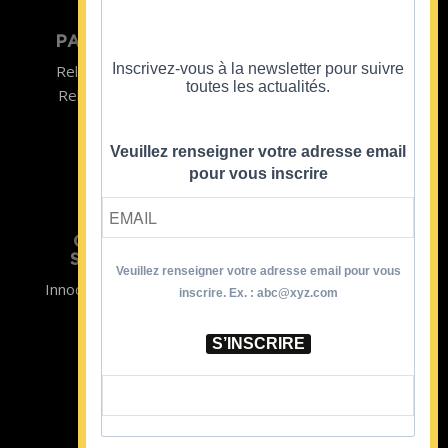
PARTICULIER
ENTREPRISE
Inscrivez-vous à la newsletter pour suivre
Relooking homme
Team Building
toutes les actualités.
Relooking femme
ENTREPRISE
Formations
Veuillez renseigner votre adresse email
pour vous inscrire
CRISTINA
SOUTIENT
Veuillez renseigner votre adresse email pour vous
Innocence en Danger
Contact
inscrire. Ex. : abc@xyz.com
Aides
Newsletter
Sidaction
Blog
S’INSCRIRE
CGV Formations
CGV Prestations
Mentions