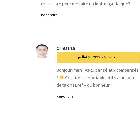
chaussure pour me faire un look magnifaÏque?
Répondre
cristina
dit
juillet 16, 2012 à 10:50 am
:
Bonjour Imen ! As-tu pensé aux compensés
?
C’est très confortable et il y a un peu
de talon ! Bref – du bonheur !
Répondre