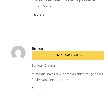
quel genre et couleur de haut je pourrais le
porter . Merci
Répondre
Emma
dit
juillet 31, 2012 à 9:41 pm
:
Bonjour Cristina
J’aimerais savoir si le pantalon chino rouge assez
flashy vas bien au ronde
Répondre