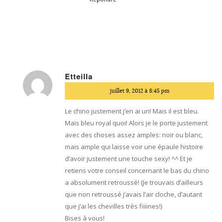
Etteilla
dit
juillet 9, 2012 à 8:45 pm
:
Le chino justement j’en ai un! Mais il est bleu.
Mais bleu royal quoi! Alors je le porte justement
avec des choses assez amples: noir ou blanc,
mais ample qui laisse voir une épaule histoire
d’avoir justement une touche sexy! ^^ Et je
retiens votre conseil concernant le bas du chino
a absolument retroussé! (Je trouvais d’ailleurs
que non retroussé j’avais l’air cloche, d’autant
que j’ai les chevilles très fiiiines!)
Bises à vous!