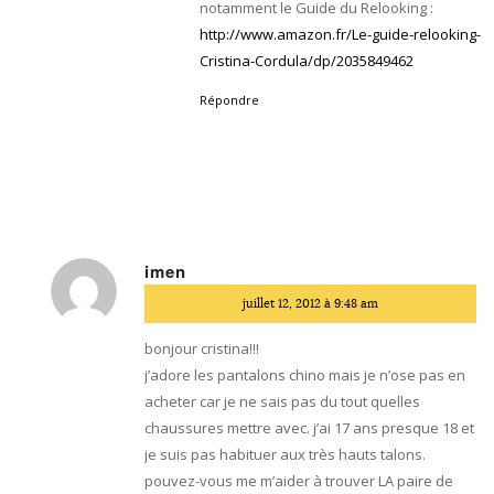
notamment le Guide du Relooking :
http://www.amazon.fr/Le-guide-relooking-
Cristina-Cordula/dp/2035849462
Répondre
imen
dit
juillet 12, 2012 à 9:48 am
:
bonjour cristina!!!
j’adore les pantalons chino mais je n’ose pas en
acheter car je ne sais pas du tout quelles
chaussures mettre avec. j’ai 17 ans presque 18 et
je suis pas habituer aux très hauts talons.
pouvez-vous me m’aider à trouver LA paire de