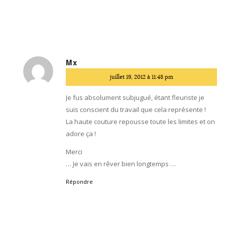
Mx
dit
juillet 19, 2012 à 11:48 pm
:
Je fus absolument subjugué, étant fleuriste je
suis conscient du travail que cela représente !
La haute couture repousse toute les limites et on
adore ça !
Merci
… Je vais en rêver bien longtemps …
Répondre