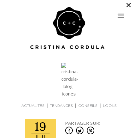
|
|
|
ACTUALITÉS
TENDANCES
CONSEILS
LOOKS
19
PARTAGER SUR: