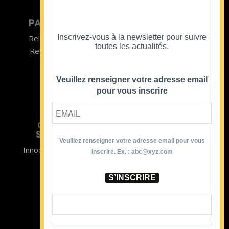
PARTICULIER
ENTREPRISE
Inscrivez-vous à la newsletter pour suivre
Relooking homme
Team Building
toutes les actualités.
Relooking femme
ENTREPRISE
Formations
Veuillez renseigner votre adresse email
pour vous inscrire
CRISTINA
SOUTIENT
Veuillez renseigner votre adresse email pour vous
Innocence en Danger
Contact
inscrire. Ex. : abc@xyz.com
Aides
Newsletter
Sidaction
Blog
S’INSCRIRE
CGV Formations
CGV Prestations
Mentions