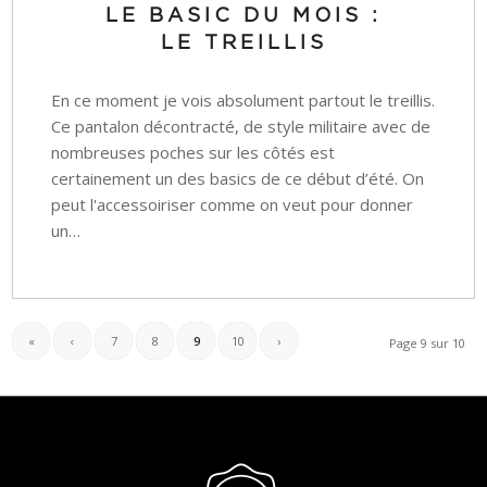
LE BASIC DU MOIS :
LE TREILLIS
En ce moment je vois absolument partout le treillis.
Ce pantalon décontracté, de style militaire avec de
nombreuses poches sur les côtés est
certainement un des basics de ce début d’été. On
peut l'accessoiriser comme on veut pour donner
un…
«
‹
7
8
9
10
›
Page 9 sur 10